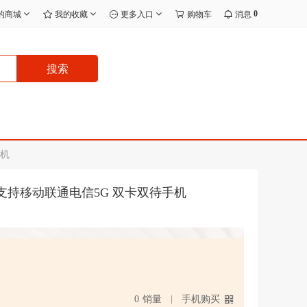
0
的商城
我的收藏
更多入口
购物车
消息
搜索
手机
6GB 暗紫色 支持移动联通电信5G 双卡双待手机
0
销量
手机购买