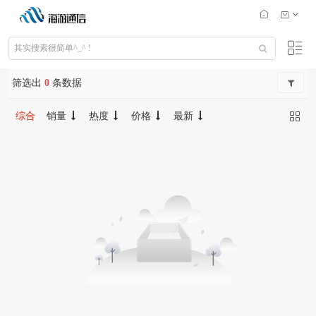
筛选出
0
条数据
综合
销量
热度
价格
最新