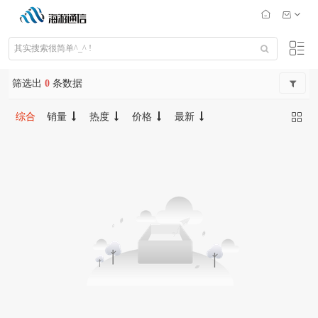
筛选出
0
条数据
综合
销量
热度
价格
最新