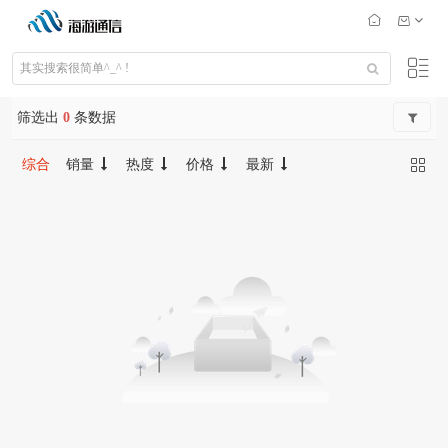
筛选出
0
条数据
综合
销量
热度
价格
最新