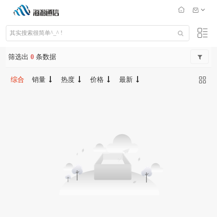
筛选出
0
条数据
综合
销量
热度
价格
最新