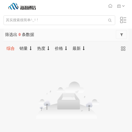
筛选出
0
条数据
综合
销量
热度
价格
最新