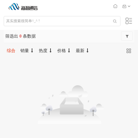
筛选出
0
条数据
综合
销量
热度
价格
最新