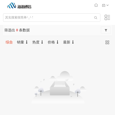
筛选出
0
条数据
综合
销量
热度
价格
最新