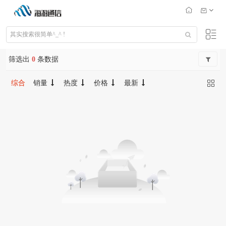
筛选出
0
条数据
综合
销量
热度
价格
最新