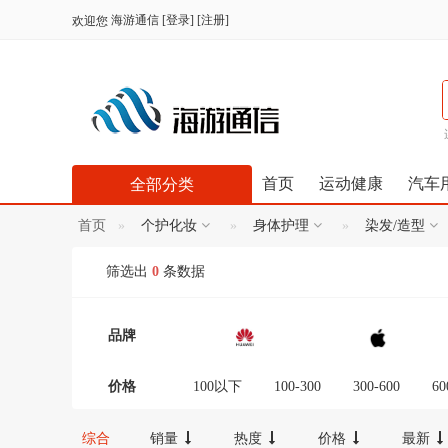
海游通信
[
登录
] [
注册
]
欢迎您
首页
运动健康
汽车
全部分类
首页
个护化妆
身体护理
染发/造型
筛选出
0
条数据
品牌
价格
100以下
100-300
300-600
60
12000-16000
16000-20000
2000
综合
销量
热度
价格
最新