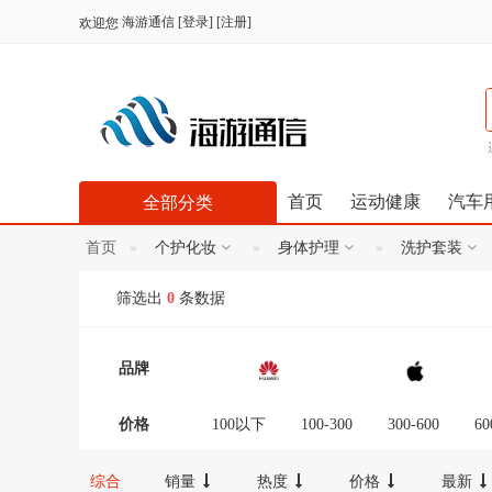
海游通信
[
登录
] [
注册
]
欢迎您
首页
运动健康
汽车
全部分类
首页
个护化妆
身体护理
洗护套装
筛选出
0
条数据
品牌
价格
100以下
100-300
300-600
60
12000-16000
16000-20000
2000
综合
销量
热度
价格
最新