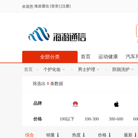
海游通信
[
登录
] [
注册
]
欢迎您
首页
运动健康
汽车
全部分类
首页
个护化妆
男士护理
防脱洗护
筛选出
0
条数据
品牌
价格
100以下
100-300
300-600
60
12000-16000
16000-20000
2000
综合
销量
热度
价格
最新