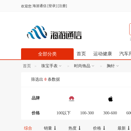
海游通信
[
登录
] [
注册
]
欢迎您
首页
运动健康
汽车
全部分类
首页
珠宝手表
时尚饰品
胸针
筛选出
0
条数据
品牌
价格
100以下
100-300
300-600
60
12000-16000
16000-20000
2000
综合
销量
热度
价格
最新