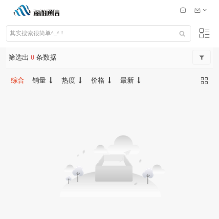
筛选出
0
条数据
综合
销量
热度
价格
最新