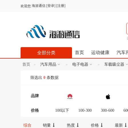
海游通信
[
登录
] [
注册
]
欢迎您
首页
运动健康
汽车
全部分类
首页
汽车用品
电子电器
车载吸尘器
筛选出
0
条数据
品牌
价格
100以下
100-300
300-600
60
12000-16000
16000-20000
2000
综合
销量
热度
价格
最新