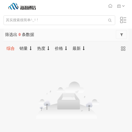
筛选出
0
条数据
综合
销量
热度
价格
最新