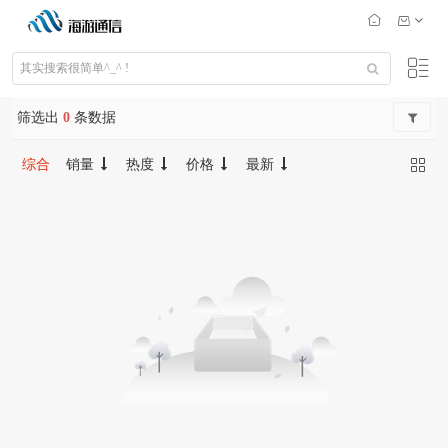
筛选出
0
条数据
综合
销量
热度
价格
最新