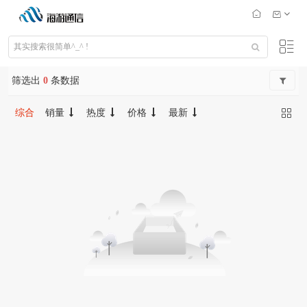
筛选出
0
条数据
综合
销量
热度
价格
最新