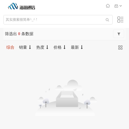
筛选出
0
条数据
综合
销量
热度
价格
最新