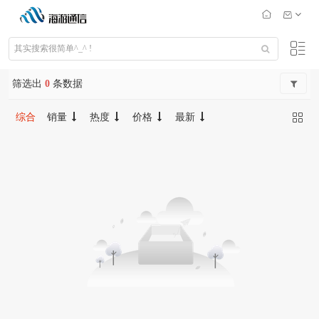
筛选出
0
条数据
综合
销量
热度
价格
最新