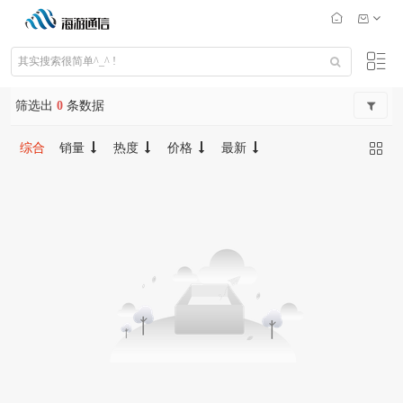
筛选出
0
条数据
综合
销量
热度
价格
最新