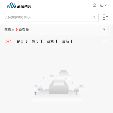
筛选出
0
条数据
综合
销量
热度
价格
最新