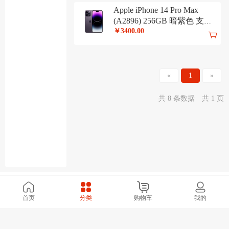
笔记本电脑
Apple iPhone 14 Pro Max
(A2896) 256GB 暗紫色 支持
移动联通电信5G 双卡双待手
￥3400.00
机
«
1
»
共 8 条数据
共 1 页
Powered by
Shop
XO
v6.9.0
辽ICP备2026001180号
首页
分类
购物车
我的
辽公网安备21021302000426号
营业执照：91210213MA0P5PTY81