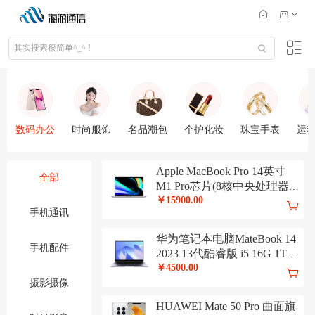
数码办公
时尚服饰
名品潮包
个护化妆
珠宝手表
运
Apple MacBook Pro 14英寸
全部
M1 Pro芯片(8核中央处理器
14核图形处理器) 16G 512G
￥15900.00
手机通讯
深空灰 笔记本 MKGP3CH/A
华为笔记本电脑MateBook 14
手机配件
2023 13代酷睿版 i5 16G 1T
14英寸轻薄办公本/2K触控全
￥4500.00
面屏/手机互联 深空灰
摄影摄像
HUAWEI Mate 50 Pro 曲面旗