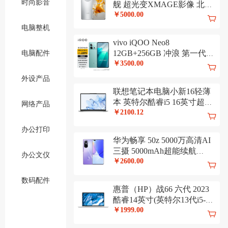
时尚影音
舰 超光变XMAGE影像 北斗
卫星消息 256GB 冰霜银 华为
￥5000.00
鸿蒙手机
电脑整机
vivo iQOO Neo8
12GB+256GB 冲浪 第一代骁
电脑配件
龙8+ 自研芯片V1+ 120W超
￥3500.00
快闪充 144Hz高刷 5G游戏电
外设产品
竞性能手机
联想笔记本电脑小新16轻薄
本 英特尔酷睿i5 16英寸超薄
网络产品
本(13代标压i5-13500H 16G
￥2100.12
512G)灰 商务办公学生
办公打印
华为畅享 50z 5000万高清AI
三摄 5000mAh超能续航
办公文仪
128GB 宝石蓝 大内存鸿蒙智
￥2600.00
能手机
数码配件
惠普（HP）战66 六代 2023
酷睿14英寸(英特尔13代i5-
1340P 16G 1T 长续航 高色域
￥1999.00
低功耗 AI新体验)高性能轻薄